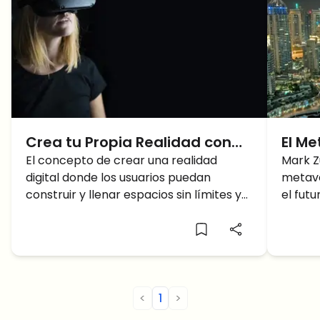
Crea tu Propia Realidad con
El M
REALM
El concepto de crear una realidad
crec
Mark Z
digital donde los usuarios puedan
metave
Revol
construir y llenar espacios sin límites ya
el fut
Inmob
no es solo un sueño. ¿De qué habla? Es
cienci
una
el tér
1994, 
protag
por el
<
1
>