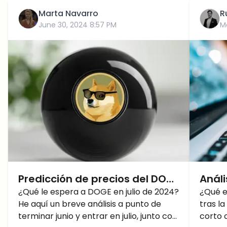
Marta Navarro
R
June 30, 2024 8:57 PM
M
Predicción de precios del DOGE
Análi
para julio de 2024: ¿Qué
¿Qué le espera a DOGE en julio de 2024?
la ap
¿Qué e
He aquí un breve análisis a punto de
tras l
esperar?
cont
terminar junio y entrar en julio, junto con
corto 