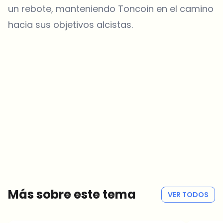
un rebote, manteniendo Toncoin en el camino
hacia sus objetivos alcistas.
¿Sobre qué temas deberíamos profundizar?
Selecciona lo que de verdad te interesa. Tus elecciones se
incorporan directamente en nuestra planificación editorial.
Noticias cripto que de verdad valen tu tiempo.
Cada semana. 60 segundos de lectura. Cuidadosamente
seleccionadas por nuestros editores — sin hype, sin mails
promocionales, sin spam.
Sin spam
Política de privacidad
Más sobre este tema
VER TODOS