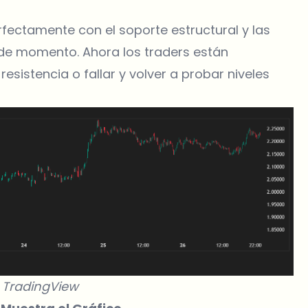
rfectamente con el soporte estructural y las
 de momento. Ahora los traders están
sistencia o fallar y volver a probar niveles
-
TradingView