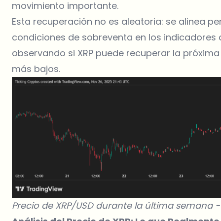
movimiento importante.
Esta recuperación no es aleatoria: se alinea pe
condiciones de sobreventa en los indicadores
observando si XRP puede recuperar la próxima re
más bajos.
Precio de XRP/USD durante la última semana 