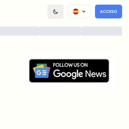
ACCESO
¿Sobre qué temas deberíamos
profundizar?
Selecciona lo que de verdad te interesa. Tus
elecciones se incorporan directamente en nuestra
planificación editorial.