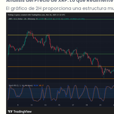
Análisis del Precio de XRP: Lo que Realmente
El gráfico de 2H proporciona una estructura mu