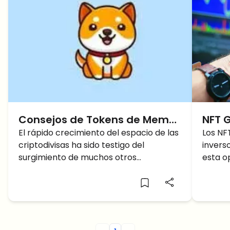
Consejos de Tokens de Meme
NFT G
2022 – ¿Comprar o vender?
El rápido crecimiento del espacio de las
Los NF
criptodivisas ha sido testigo del
invers
surgimiento de muchos otros
esta o
participantes. Esto es normal y
secret
esperado, ya que la adopción global de
digital
tokens sigue aumentando. Los tokens no
fungibles y otros proyectos, la esfera
criptográfica está viendo un