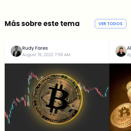
Sin spam
Política de privacidad
Más sobre este tema
VER TODOS
Rudy Fares
A
August 19, 2022 7:58 AM
Ap