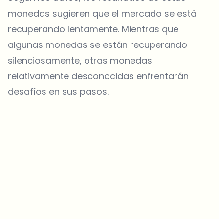
monedas sugieren que el mercado se está
recuperando lentamente. Mientras que
algunas monedas se están recuperando
silenciosamente, otras monedas
relativamente desconocidas enfrentarán
desafíos en sus pasos.
¿Sobre qué temas deberíamos profundizar?
Selecciona lo que de verdad te interesa. Tus elecciones se
incorporan directamente en nuestra planificación editorial.
Noticias cripto que de verdad valen tu tiempo.
Cada semana. 60 segundos de lectura. Cuidadosamente
seleccionadas por nuestros editores — sin hype, sin mails
promocionales, sin spam.