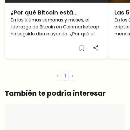
¿Por qué Bitcoin está
Las 
perdiendo contra otras
En las últimas semanas y meses, el
de l
En los
liderazgo de Bitcoin en Coinmarketcap
cripto
Altcoins?
ha seguido disminuyendo. ¿Por qué el
menos 
dominio de Bitcoin es bajo?
recomp
despu
este m
termin
los lu
recomp
<
1
>
cubrir
buena 
También te podría interesar
destac
import
no est
tokens
términ