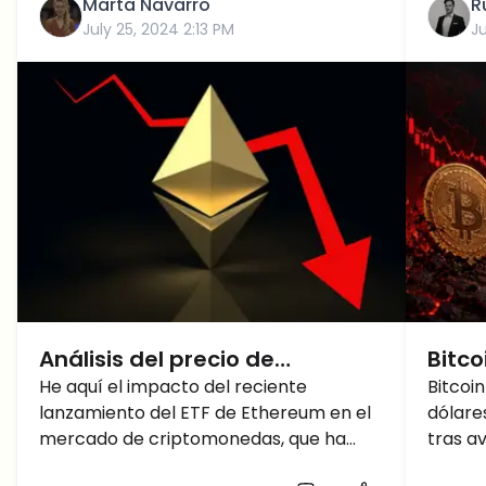
Marta Navarro
R
July 25, 2024 2:13 PM
J
Análisis del precio de
Bitco
Ethereum: ¿Por qué ha bajado
He aquí el impacto del reciente
equiv
Bitcoi
lanzamiento del ETF de Ethereum en el
dólare
el precio de Ethereum?
pero 
mercado de criptomonedas, que ha
tras a
provocado una importante liquidación y
para l