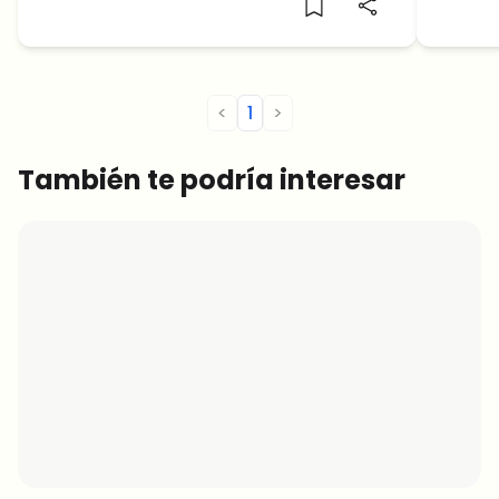
un evento de liquidación de 300 millones
rebot
de dólares. No es lo que se esperaba?
<
1
>
También te podría interesar