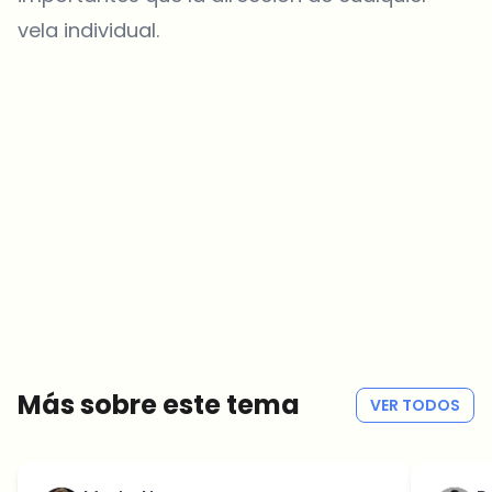
vela individual.
¿Sobre qué temas deberíamos profundizar?
Selecciona lo que de verdad te interesa. Tus elecciones se
incorporan directamente en nuestra planificación editorial.
Noticias cripto que de verdad valen tu tiempo.
Cada semana. 60 segundos de lectura. Cuidadosamente
seleccionadas por nuestros editores — sin hype, sin mails
promocionales, sin spam.
Sin spam
Política de privacidad
Más sobre este tema
VER TODOS