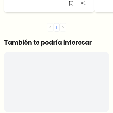
debajo…
recup
Solana
<
1
>
También te podría interesar