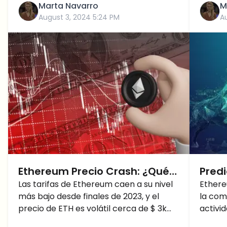
Marta Navarro
M
August 3, 2024 5:24 PM
A
Ethereum Precio Crash: ¿Qué
Predi
Próximos Niveles de Soporte
Las tarifas de Ethereum caen a su nivel
Ethe
Ethere
más bajo desde finales de 2023, y el
la com
para el Precio de ETH por
seña
precio de ETH es volátil cerca de $ 3k
activi
Debajo de $3K?
para 
con un gran potencial de caer por
ballen