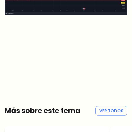
¿Sobre qué temas deberíamos profundizar?
Selecciona lo que de verdad te interesa. Tus elecciones se
incorporan directamente en nuestra planificación editorial.
Noticias cripto que de verdad valen tu tiempo.
Cada semana. 60 segundos de lectura. Cuidadosamente
seleccionadas por nuestros editores — sin hype, sin mails
promocionales, sin spam.
Sin spam
Política de privacidad
Más sobre este tema
VER TODOS