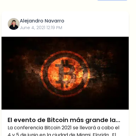
Alejandro Navarro
June 4, 2021 12:19 PM
El evento de Bitcoin más grande la
historia.
La conferencia Bitcoin 2021 se llevará a cabo el
4 y 5 de junio en la ciudad de Miami, Florida. El