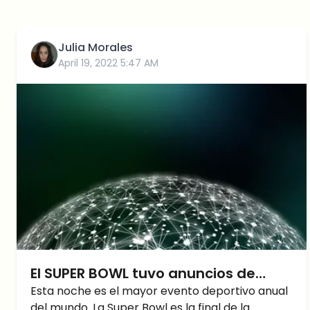
Julia Morales
April 19, 2022 5:47 AM
El SUPER BOWL tuvo anuncios de
estas 3 Bolsas de Criptomonedas
Esta noche es el mayor evento deportivo anual
del mundo. La Super Bowl es la final de la