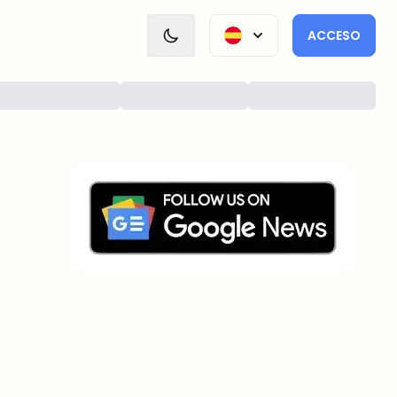
ACCESO
¿Sobre qué temas deberíamos
profundizar?
Selecciona lo que de verdad te interesa. Tus
elecciones se incorporan directamente en nuestra
planificación editorial.