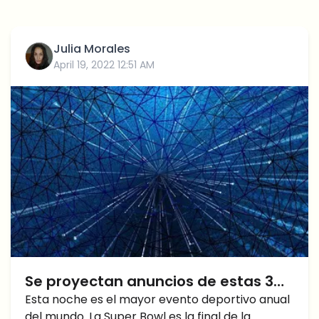
Julia Morales
April 19, 2022 12:51 AM
Se proyectan anuncios de estas 3
Bolsas de Criptomonedas durante
Esta noche es el mayor evento deportivo anual
del mundo. La Super Bowl es la final de la