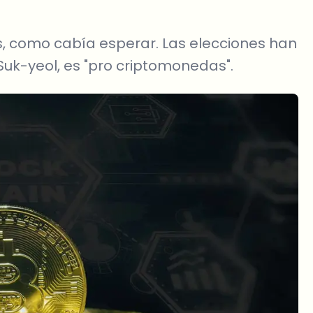
, como cabía esperar. Las elecciones han
uk-yeol, es "pro criptomonedas".