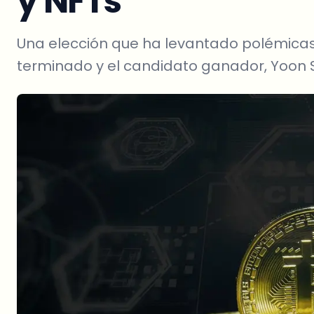
y NFTs
Una elección que ha levantado polémicas
terminado y el candidato ganador, Yoon S