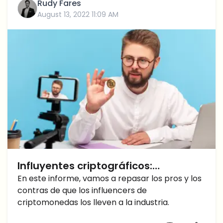
Rudy Fares
August 13, 2022 11:09 AM
Influyentes criptográficos:
¿maldición o bendición para la
En este informe, vamos a repasar los pros y los
contras de que los influencers de
industria criptográfica?
criptomonedas los lleven a la industria.