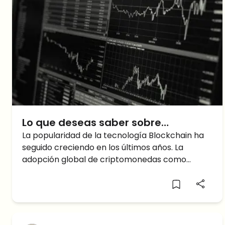
Lo que deseas saber sobre
Phantasma Crypto y más
La popularidad de la tecnología Blockchain ha
seguido creciendo en los últimos años. La
adopción global de criptomonedas como
Bitcoin, Ethereum también está aumentando.
Este crecimiento también ha aumentado el
valor y la aplicación de la tecnología
Blockchain. La aplicación de blockchain
atraviesa los principales sistemas de la