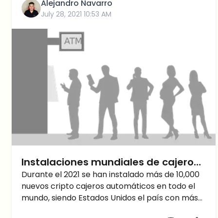
Alejandro Navarro
economía. Desafortunadamente, a pesar de
July 28, 2021 10:53 AM
este inmenso crecimiento reciente, todavía hay
una complejidad asociada a la tecnología
Blockchain. Sin embargo, es en este punto
donde Phantasma crypto se convierte en una
pieza crucial del desarrollo de la tecnología
Blockchain a nivel mundial.
Instalaciones mundiales de cajeros
automáticos de criptomonedas
Durante el 2021 se han instalado más de 10,000
nuevos cripto cajeros automáticos en todo el
crecen un 72% en 2021
mundo, siendo Estados Unidos el país con más
cantidad. El