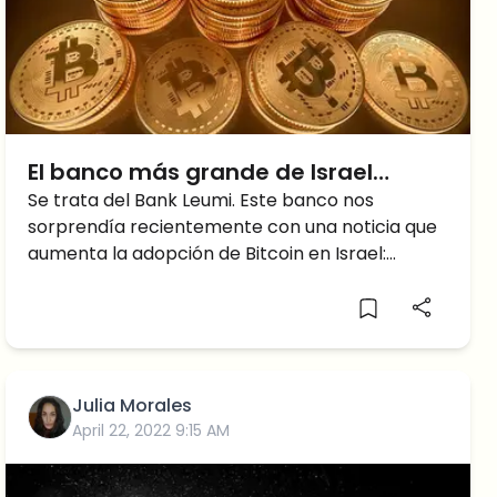
El banco más grande de Israel
ofrece trading de Bitcoin (BTC) y
Se trata del Bank Leumi. Este banco nos
sorprendía recientemente con una noticia que
Ethereum (ETH)
aumenta la adopción de Bitcoin en Israel:
ofrecerán servicios de
Julia Morales
April 22, 2022 9:15 AM