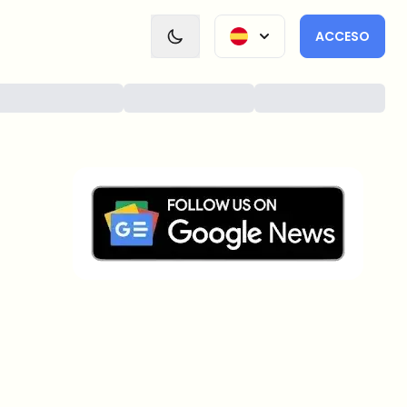
ACCESO
¿Sobre qué temas deberíamos
profundizar?
Selecciona lo que de verdad te interesa. Tus
elecciones se incorporan directamente en nuestra
planificación editorial.