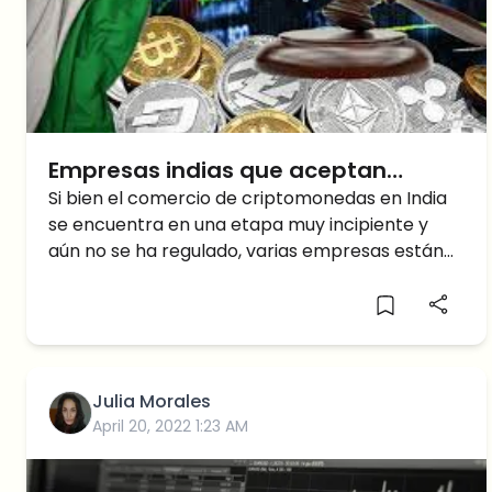
Empresas indias que aceptan
pagos en criptomonedas
Si bien el comercio de criptomonedas en India
se encuentra en una etapa muy incipiente y
aún no se ha regulado, varias empresas están
dando el primer paso
Julia Morales
April 20, 2022 1:23 AM