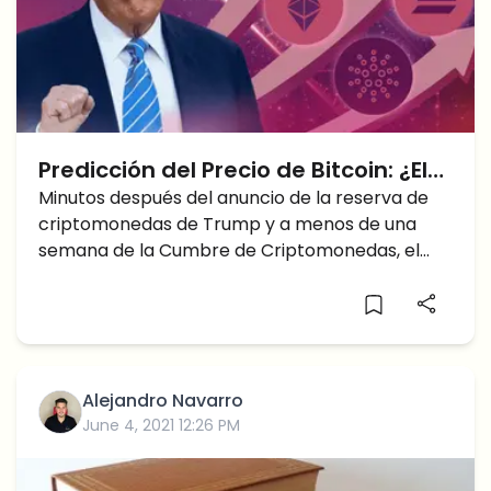
Predicción del Precio de Bitcoin: ¿El
Precio de BTC Superará los $100K
Minutos después del anuncio de la reserva de
criptomonedas de Trump y a menos de una
ANTES o DESPUÉS de la Cumbre de
semana de la Cumbre de Criptomonedas, el
Criptomonedas?
mercado global de criptomonedas provocó un
aumento de más del 11% en la capitalización
total del mercado, pero...
Alejandro Navarro
June 4, 2021 12:26 PM