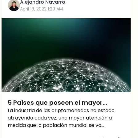
Alejandro Navarro
potencial de crecer mucho más en un futuro
April 18, 2022 1:29 AM
próximo.
5 Países que poseen el mayor
interés en el mercado de
La industria de las criptomonedas ha estado
atrayendo cada vez, una mayor atención a
Criptomonedas
medida que la población mundial se va
convirtiendo en sofisticada. Los distintos países