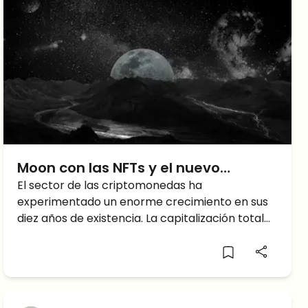
Moon con las NFTs y el nuevo
Metaverso Interplanetario
El sector de las criptomonedas ha
experimentado un enorme crecimiento en sus
diez años de existencia. La capitalización total
del mercado supera ya los 2 billones de dólares
y sigue creciendo. Las NFT, un ecosistema
mucho más nuevo, también están creciendo a
un ritmo sin precedentes. Con la aparición de
varios metaversos, este ecosistema tiene el