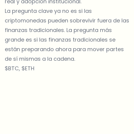
real y adopción institucional.
La pregunta clave ya no es si las
criptomonedas pueden sobrevivir fuera de las
finanzas tradicionales. La pregunta más
grande es si las finanzas tradicionales se
están preparando ahora para mover partes
de sí mismas a la cadena.
$BTC, $ETH
¿Sobre qué temas deberíamos profundizar?
Selecciona lo que de verdad te interesa. Tus elecciones se
incorporan directamente en nuestra planificación editorial.
Noticias cripto que de verdad valen tu tiempo.