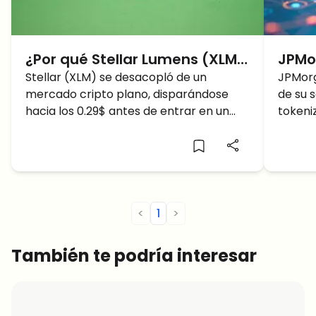
¿Por qué Stellar Lumens (XLM)
JPMo
sube hoy? El precio busca los
Stellar (XLM) se desacopló de un
estra
JPMorg
mercado cripto plano, disparándose
de su 
0.30$ tras una corrección
con 
hacia los 0.29$ antes de entrar en un
tokeni
post-hype
en E
retroceso técnico mientras los traders
reserv
vigilan los 0.30$.
institu
<
1
>
También te podría interesar