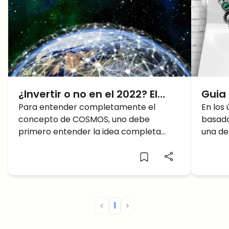
¿Invertir o no en el 2022? El
Guia
Criptoproyecto COSMOS
Para entender completamente el
2021
En los
concepto de COSMOS, uno debe
basado
primero entender la idea completa
una de
detrás de Blockchain. Una cadena de
la ind
bloques puede describirse como un
que la
libro de contabilidad distribuido
distrib
digitalmente a través de una red. Las
mano. 
cadenas de bloques suelen ser
innovac
mantenidas por validadores y siguen
concie
<
1
>
siendo correctas, salvo que dos tercios
más y 