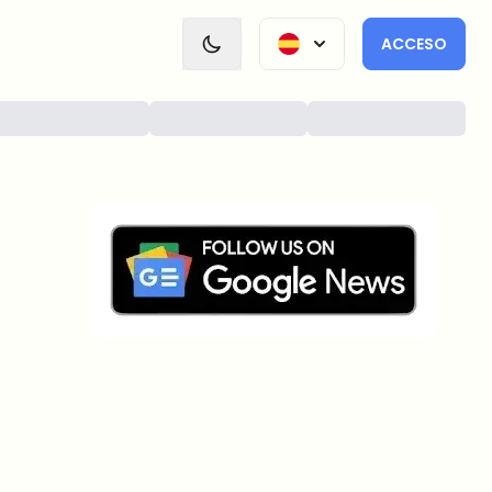
ACCESO
¿Sobre qué temas deberíamos
profundizar?
Selecciona lo que de verdad te interesa. Tus
elecciones se incorporan directamente en nuestra
planificación editorial.