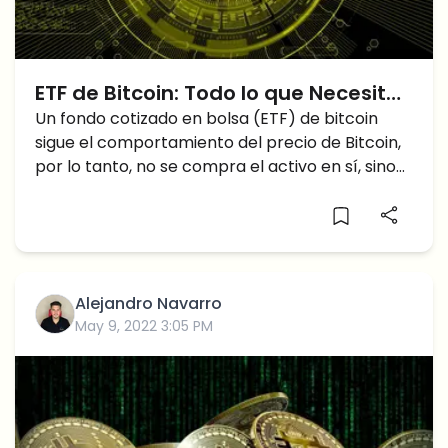
ETF de Bitcoin: Todo lo que Necesitas
Saber ¿Merece la Pena?
Un fondo cotizado en bolsa (ETF) de bitcoin
sigue el comportamiento del precio de Bitcoin,
por lo tanto, no se compra el activo en sí, sino
el valor del
Alejandro Navarro
May 9, 2022 3:05 PM