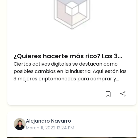
¿Quieres hacerte más rico? Las 3
mejores criptomonedas para
Ciertos activos digitales se destacan como
posibles cambios en la industria. Aquí están las
comprar y conservar durante la
3 mejores criptomonedas para comprar y
próxima década
mantener durante la próxima década.
Alejandro Navarro
March 11, 2022 12:24 PM