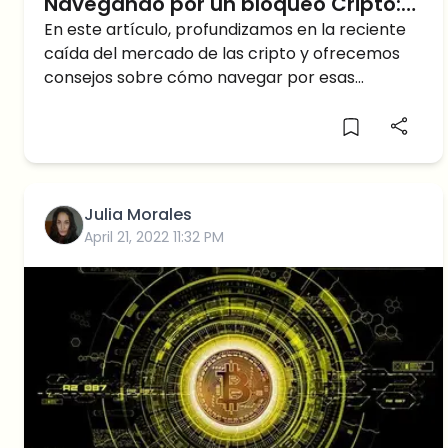
Navegando por un bloqueo Cripto:
una Guía para inversores
En este artículo, profundizamos en la reciente
caída del mercado de las cripto y ofrecemos
criptográficos
consejos sobre cómo navegar por esas
circunstancias.
Julia Morales
April 21, 2022 11:32 PM