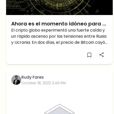
Ahora es el momento idóneo para el
Apalancamiento, debido a la alta
El cripto globo experimentó una fuerte caída y
un rápido ascenso por las tensiones entre Rusia
fluctuación reciente de Bitcoin
y Ucrania. En dos días, el precio de Bitcoin cayó
de $39K a $34K y luego volvió a subir a 39K,
fluctuando más de un 20% de ida y vuelta. Si
mantienes el Bitcoin al contado, no puedes
beneficiarte de esta volatilidad. Si lo mantienes
desde el ATH de $68K en noviembre del año
Rudy Fares
pasado hasta ahora, tus activos se han
October 18, 2023 2:49 PM
reducido en un 44%.