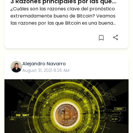
3 Razones principales por las que
Bitcoin es una Buena Inversión para
¿Cuáles son las razones clave del pronóstico
extremadamente bueno de Bitcoin? Veamos
el futuro
las razones por las que Bitcoin es una buena
inversión.
Alejandro Navarro
August 31, 2021 8:26 AM