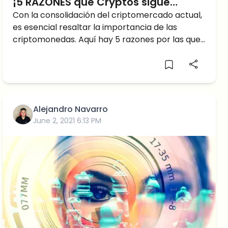
¡5 RAZONES que Cryptos sigue
siendo BUENO a pesar del Crypto
Con la consolidación del criptomercado actual,
es esencial resaltar la importancia de las
Crash!
criptomonedas. Aquí hay 5 razones por las que
las criptomonedas son buenas.
Alejandro Navarro
June 2, 2021 6:13 PM