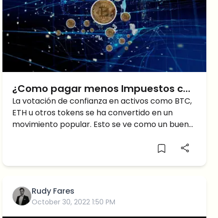
¿Como pagar menos Impuestos con
la Inversión en Criptomonedas?
La votación de confianza en activos como BTC,
ETH u otros tokens se ha convertido en un
movimiento popular. Esto se ve como un buen
negocio en medio de
Rudy Fares
October 30, 2022 1:50 PM