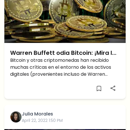
Warren Buffett odia Bitcoin: ¡Mira lo
que dijo sobre BTC!
Bitcoin y otras criptomonedas han recibido
muchas críticas en el entorno de los activos
digitales (provenientes incluso de Warren
Buffett). Cuando se creó
Julia Morales
April 22, 2022 1:50 PM