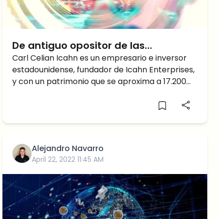
De antiguo opositor de las
criptomonedas a ambicioso
Carl Celian Icahn es un empresario e inversor
estadounidense, fundador de Icahn Enterprises,
inversor
y con un patrimonio que se aproxima a 17.200
millones de
Alejandro Navarro
April 22, 2022 11:45 AM