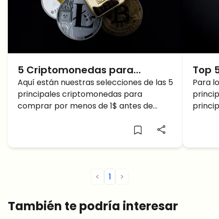
5 Criptomonedas para
Top 
Comprar por menos de 1$
Aquí están nuestras selecciones de las 5
COMP
Para l
principales criptomonedas para
princip
antes de 2024
comprar por menos de 1$ antes de
princi
2024.
octubr
<
1
>
También te podría interesar