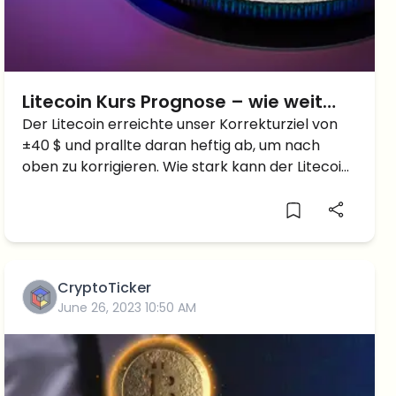
Litecoin Kurs Prognose – wie weit
steigt der LTC Kurs jetzt?
Der Litecoin erreichte unser Korrekturziel von
±40 $ und prallte daran heftig ab, um nach
oben zu korrigieren. Wie stark kann der Litecoin
Kurs jetzt steigen? Schau dir unsere neuste
Bitcoin Kurs Prognose auf YouTube an! In der
letzten Litecoin […]
CryptoTicker
June 26, 2023 10:50 AM