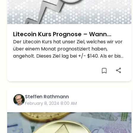
Litecoin Kurs Prognose – Wann
können wir von neuen
Der Litecoin Kurs hat unser Ziel, welches wir vor
über einem Monat prognostiziert haben,
Höchstständen ausgehen?
angeholt. Dieses Ziel lag bei +/- $140. Als er bis
zu dem genannten Punkt angestiegen ist,
konnte der Litecoin Kurs noch weitere $45,
somit bis $185. […]
Steffen Rathmann
February 8, 2024 8:00 AM