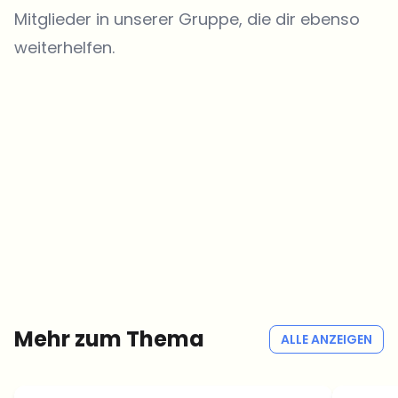
Mitglieder in unserer Gruppe, die dir ebenso
weiterhelfen.
Welche Themen sollen wir vertiefen?
Wähle aus, was dich aktuell beschäftigt. Deine Auswahl fließt direkt
in unsere Themenplanung ein.
Crypto-News, die wirklich Mehrwert bringen.
Wöchentlich. 60 Sekunden Lesezeit. Sorgfältig kuratiert von unserer
Redaktion — kein Hype, keine Werbe-Mails, kein Spam.
Kein Spam
Datenschutzerklärung
Mehr zum Thema
ALLE ANZEIGEN