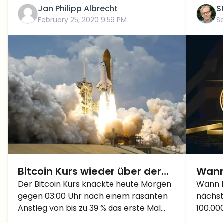
Jan Philipp Albrecht
S
February 25, 2020 9:59 PM
S
Bitcoin Kurs wieder über der
Wann 
10.000 $ Marke – Woran lag
Der Bitcoin Kurs knackte heute Morgen
100.0
Wann k
gegen 03:00 Uhr nach einem rasanten
nächst
es?
Dolla
Anstieg von bis zu 39 % das erste Mal
100.000
Progn
seit dem 22. September die 10.000 $
erreic