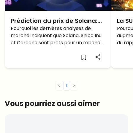
Prédiction du prix de Solana:
La SU
SOL dépassera-t-il les 200$ ?
Pourquoi les dernières analyses de
Pourq
Pourquo
marché indiquent que Solana, Shiba Inu
augmen
AUGM
et Cardano sont prêts pour un rebond
du rapp
majeur? Solana peut-elle capitaliser sur
À quoi 
les signaux d'achat et atteindre un
procha
nouvel objectif de prix?
<
1
>
Vous pourriez aussi aimer