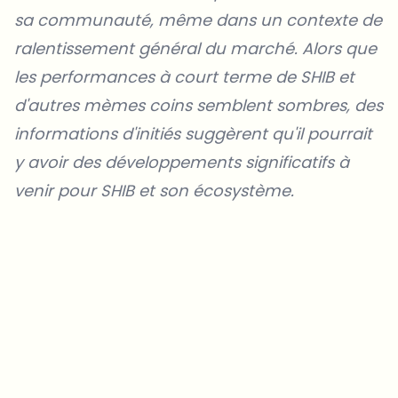
sa communauté, même dans un contexte de
ralentissement général du marché. Alors que
les performances à court terme de SHIB et
d'autres mèmes coins semblent sombres, des
informations d'initiés suggèrent qu'il pourrait
y avoir des développements significatifs à
venir pour SHIB et son écosystème.
Sur quels sujets devrions-nous approfondir ?
Sélectionne les sujets qui t'intéressent vraiment. Tes choix
alimentent directement notre planification éditoriale.
Des news crypto qui valent vraiment ton temps.
Chaque semaine. 60 secondes de lecture. Soigneusement