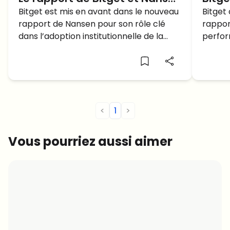
révèle une augmentation à
Bitget est mis en avant dans le nouveau
de t
Bitget
rapport de Nansen pour son rôle clé
rappor
23,1 milliards de dollars de la
moye
dans l’adoption institutionnelle de la
perfor
liquidité institutionnelle
milli
crypto.
de vol
Coin
<
1
>
Vous pourriez aussi aimer