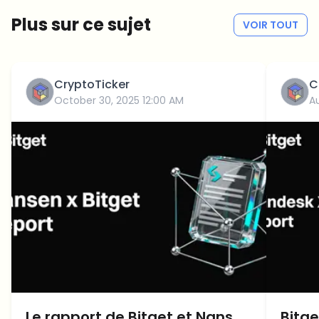
Plus sur ce sujet
VOIR TOUT
CryptoTicker
C
October 30, 2025 12:00 AM
A
Le rapport de Bitget et Nansen
Bitge