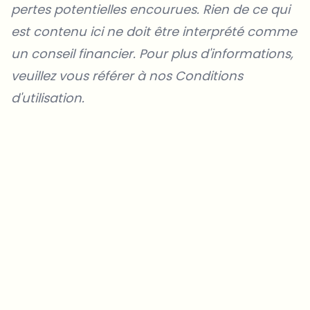
pertes potentielles encourues. Rien de ce qui
est contenu ici ne doit être interprété comme
un conseil financier. Pour plus d'informations,
veuillez vous référer à nos
Conditions
d'utilisation
.
Sur quels sujets devrions-nous approfondir ?
Sélectionne les sujets qui t'intéressent vraiment. Tes choix
alimentent directement notre planification éditoriale.
Des news crypto qui valent vraiment ton temps.
Chaque semaine. 60 secondes de lecture. Soigneusement
sélectionnées par nos rédacteurs — pas de hype, pas de mails
promotionnels, pas de spam.
Pas de spam
Politique de confidentialité