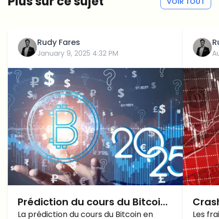
Plus sur ce sujet
VOIR TOUT
Rudy Fares
R
January 9, 2025 4:32 PM
A
Prédiction du cours du Bitcoin
Cras
en 2025 : Que se passe-t-il si
La prédiction du cours du Bitcoin en
nivea
Les fr