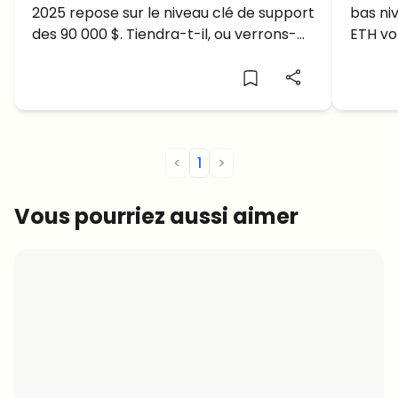
2025 repose sur le niveau clé de support
bas niv
le BTC tombe sous le support
infér
des 90 000 $. Tiendra-t-il, ou verrons-
ETH vol
des 90 000 $ ?
nous des baisses plus importantes ?
potent
Découvrez les facteurs clés influençant
la trajectoire à court terme du Bitcoin.
<
1
>
Vous pourriez aussi aimer