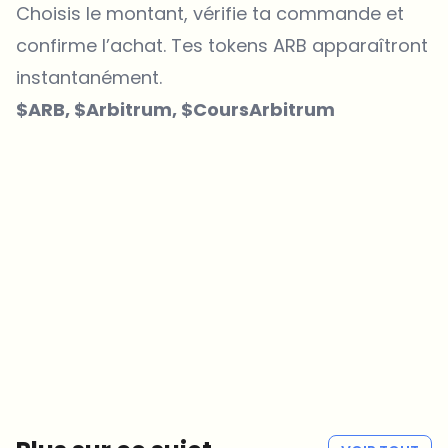
Choisis le montant, vérifie ta commande et
confirme l’achat. Tes
tokens
ARB apparaîtront
instantanément.
$ARB, $Arbitrum, $CoursArbitrum
Sur quels sujets devrions-nous approfondir ?
Sélectionne les sujets qui t'intéressent vraiment. Tes choix
alimentent directement notre planification éditoriale.
Des news crypto qui valent vraiment ton temps.
Chaque semaine. 60 secondes de lecture. Soigneusement
sélectionnées par nos rédacteurs — pas de hype, pas de mails
promotionnels, pas de spam.
Pas de spam
Politique de confidentialité