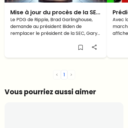
Mise à jour du procès de la SEC
Prédi
contre XRP : une campagne
Le PDG de Ripple, Brad Garlinghouse,
prix 
Avec l
demande au président Biden de
marché
"Fire Gensler" et un veto de
nivea
remplacer le président de la SEC, Gary
affich
Biden
AUJO
Gensler... Biden utilise son droit de veto
ayant 
sur la dernière législation autonome... La
résist
décision de veto de Biden est-elle
marché
bénéfique pour Ripple?
parven
<
1
>
Vous pourriez aussi aimer