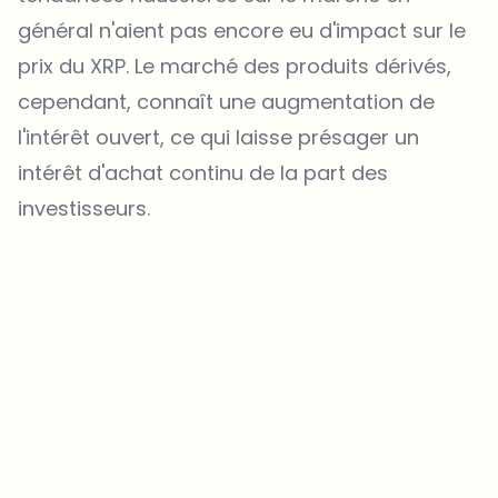
général n'aient pas encore eu d'impact sur le
prix du XRP. Le marché des produits dérivés,
cependant, connaît une augmentation de
l'intérêt ouvert, ce qui laisse présager un
intérêt d'achat continu de la part des
investisseurs.
Sur quels sujets devrions-nous approfondir ?
Sélectionne les sujets qui t'intéressent vraiment. Tes choix
alimentent directement notre planification éditoriale.
Des news crypto qui valent vraiment ton temps.
Chaque semaine. 60 secondes de lecture. Soigneusement
sélectionnées par nos rédacteurs — pas de hype, pas de mails
promotionnels, pas de spam.