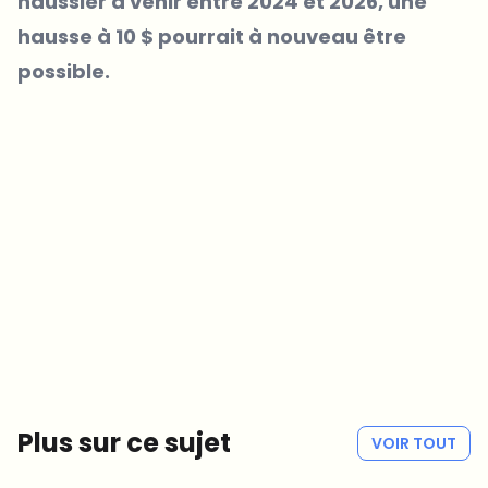
haussier à venir entre 2024 et 2026, une
hausse à 10 $ pourrait à nouveau être
possible.
Sur quels sujets devrions-nous approfondir ?
Sélectionne les sujets qui t'intéressent vraiment. Tes choix
alimentent directement notre planification éditoriale.
Des news crypto qui valent vraiment ton temps.
Chaque semaine. 60 secondes de lecture. Soigneusement
sélectionnées par nos rédacteurs — pas de hype, pas de mails
promotionnels, pas de spam.
Pas de spam
Politique de confidentialité
Plus sur ce sujet
VOIR TOUT