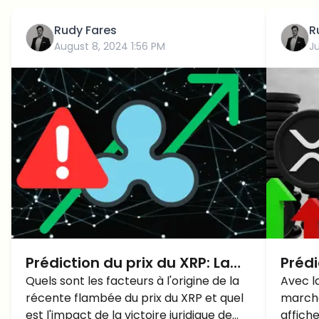
Rudy Fares
R
August 8, 2024 1:56 PM
J
Prédiction du prix du XRP: La
Prédi
hausse du prix du XRP peut-
Quels sont les facteurs à l'origine de la
prix 
Avec l
récente flambée du prix du XRP et quel
marché
elle se poursuivre après sa
nivea
est l'impact de la victoire juridique de
affich