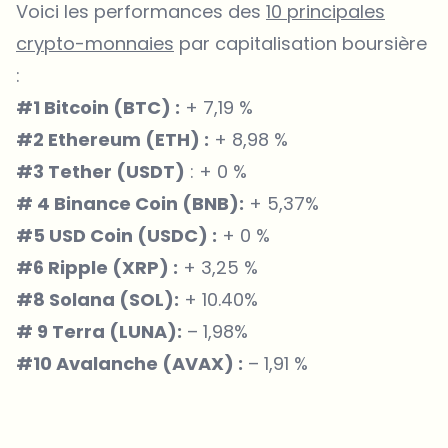
Voici les performances des
10 principales
crypto-monnaies
par capitalisation boursière
:
#1 Bitcoin (BTC) :
+ 7,19 %
#2 Ethereum (ETH) :
+ 8,98 %
#3 Tether (USDT)
: + 0 %
# 4 Binance Coin (BNB):
+ 5,37%
#5 USD Coin (USDC) :
+ 0 %
#6 Ripple (XRP) :
+ 3,25 %
#8 Solana (SOL):
+ 10.40%
# 9 Terra (LUNA):
– 1,98%
#10 Avalanche (AVAX) :
– 1,91 %
Sur quels sujets devrions-nous approfondir ?
Sélectionne les sujets qui t'intéressent vraiment. Tes choix