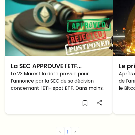
La SEC APPROUVE l'ETF
Le pr
Ethereum Spot: Cela arrivera-
Le 23 Mai est la date prévue pour
000$
Après 
l'annonce par la SEC de sa décision
de l'a
t-il DEMAIN?
seme
concernant l'ETH spot ETF. Dans moins
le Bitc
CHUT
de 24 heures, l'approbation, le rejet ou
Mais v
le report feront les gros titres, mais que
à la h
prévoient les analystes?
<
1
>