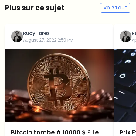
Plus sur ce sujet
VOIR TOUT
Rudy Fares
R
August 27, 2022 2:50 PM
Ap
Bitcoin tombe à 10000 $ ? Le
Prix 