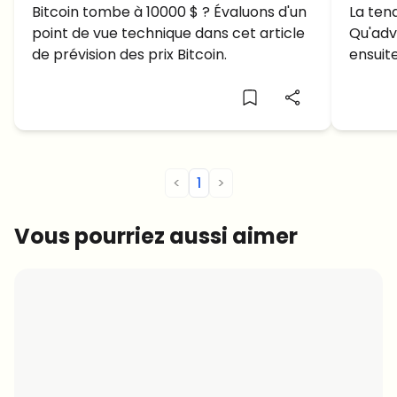
marché Crypto n’est pas
Bitcoin tombe à 10000 $ ? Évaluons d'un
desso
La ten
point de vue technique dans cet article
Qu'adv
Bien…
tend
de prévision des prix Bitcoin.
ensuit
prévis
<
1
>
Vous pourriez aussi aimer