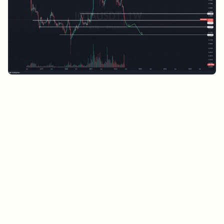
Sur quels sujets devrions-nous approfondir ?
Sélectionne les sujets qui t'intéressent vraiment. Tes choix
alimentent directement notre planification éditoriale.
Des news crypto qui valent vraiment ton temps.
Chaque semaine. 60 secondes de lecture. Soigneusement
sélectionnées par nos rédacteurs — pas de hype, pas de mails
promotionnels, pas de spam.
Pas de spam
Politique de confidentialité