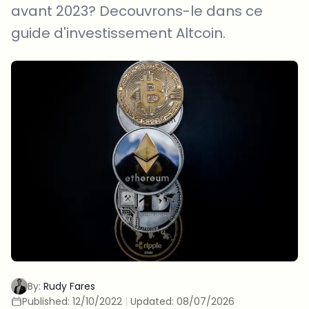
avant 2023? Decouvrons-le dans ce
guide d'investissement Altcoin.
By:
Rudy Fares
Published:
12/10/2022
|
Updated:
08/07/2026