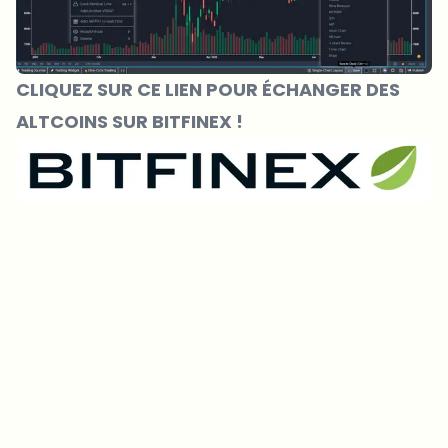
CLIQUEZ SUR CE LIEN POUR ÉCHANGER DES
ALTCOINS SUR BITFINEX !
Sur quels sujets devrions-nous approfondir ?
Sélectionne les sujets qui t'intéressent vraiment. Tes choix
alimentent directement notre planification éditoriale.
Des news crypto qui valent vraiment ton temps.
Chaque semaine. 60 secondes de lecture. Soigneusement
sélectionnées par nos rédacteurs — pas de hype, pas de mails
promotionnels, pas de spam.