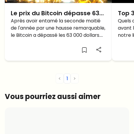
Le prix du Bitcoin dépasse 63
Top 3
000$ au début du second
Après avoir entamé la seconde moitié
avan
Quels 
de l'année par une hausse remarquable,
avant 
semestre de 2024, mais la
le Bitcoin a dépassé les 63 000 dollars.
notre l
CHUTE ou FLAMBEE après?
Mais va-t-il poursuivre cette tendance
achete
à la hausse ou retomber?
<
1
>
Vous pourriez aussi aimer