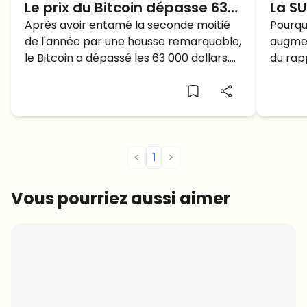
Le prix du Bitcoin dépasse 63
La SU
000$ au début du second
Après avoir entamé la seconde moitié
Pourq
Pourquo
de l'année par une hausse remarquable,
augmen
semestre de 2024, mais la
AUGM
le Bitcoin a dépassé les 63 000 dollars.
du rapp
CHUTE ou FLAMBEE après?
Mais va-t-il poursuivre cette tendance
À quoi 
à la hausse ou retomber?
procha
<
1
>
Vous pourriez aussi aimer