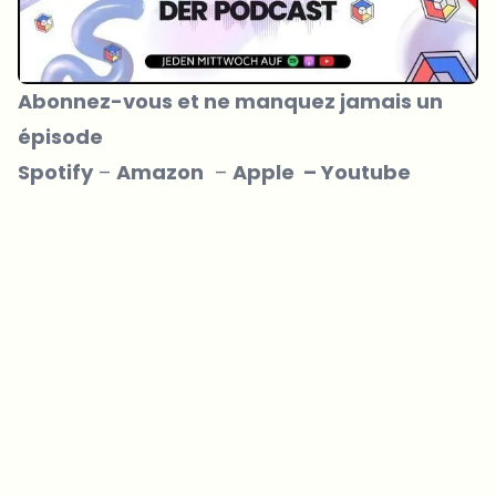
Abonnez-vous et ne manquez jamais un
épisode
Spotify
–
Amazon
–
Apple
–
Youtube
Sur quels sujets devrions-nous approfondir ?
Sélectionne les sujets qui t'intéressent vraiment. Tes choix
alimentent directement notre planification éditoriale.
Des news crypto qui valent vraiment ton temps.
Chaque semaine. 60 secondes de lecture. Soigneusement
sélectionnées par nos rédacteurs — pas de hype, pas de mails
promotionnels, pas de spam.