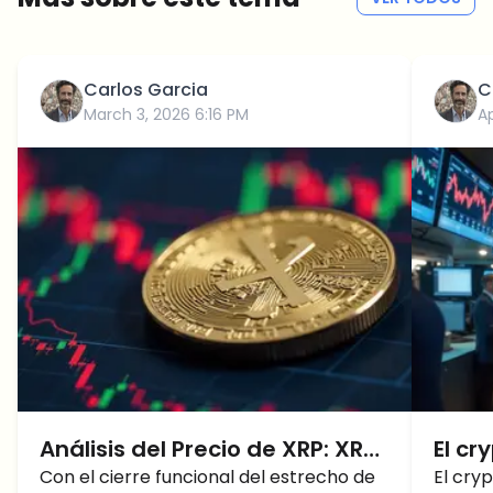
Carlos Garcia
C
March 3, 2026 6:16 PM
Ap
Análisis del Precio de XRP: XRP
El cr
Apunta a $2 a Medida que se
Con el cierre funcional del estrecho de
— el
El cry