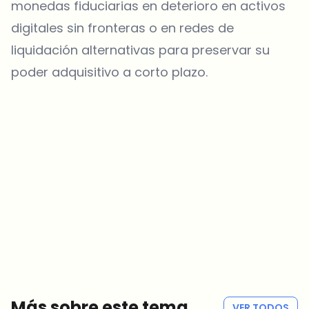
monedas fiduciarias en deterioro en activos
digitales sin fronteras o en redes de
liquidación alternativas para preservar su
poder adquisitivo a corto plazo.
¿Sobre qué temas deberíamos profundizar?
Selecciona lo que de verdad te interesa. Tus elecciones se
incorporan directamente en nuestra planificación editorial.
Noticias cripto que de verdad valen tu tiempo.
Cada semana. 60 segundos de lectura. Cuidadosamente
seleccionadas por nuestros editores — sin hype, sin mails
promocionales, sin spam.
Sin spam
Política de privacidad
Más sobre este tema
VER TODOS