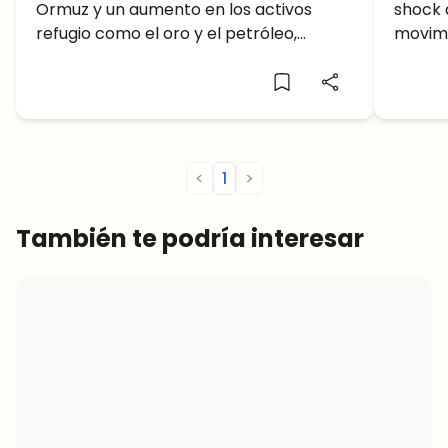
Ormuz y un aumento en los activos
shock 
Intensifica el Conflicto en
aún 
refugio como el oro y el petróleo,
movimi
Oriente Medio
¿podrá el precio de XRP alcanzar los 2
con Wa
dólares?
<
1
>
También te podría interesar