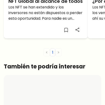
NFT Global al alcance de todos
¿Por 
Los NFT se han extendido y los
prec
Los NF
inversores no están dispuestos a perder
los ve
esta oportunidad. Para nadie es un
ahí su
secreto que el mercado de los activos
los NF
digitales
son ex
por qu
Ether
<
1
>
También te podría interesar