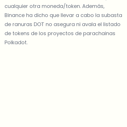
cualquier otra moneda/token. Además,
Binance ha dicho que llevar a cabo la subasta
de ranuras DOT no asegura ni avala el listado
de tokens de los proyectos de parachainas
Polkadot.
¿Sobre qué temas deberíamos profundizar?
Selecciona lo que de verdad te interesa. Tus elecciones se
incorporan directamente en nuestra planificación editorial.
Noticias cripto que de verdad valen tu tiempo.
Cada semana. 60 segundos de lectura. Cuidadosamente
seleccionadas por nuestros editores — sin hype, sin mails
promocionales, sin spam.