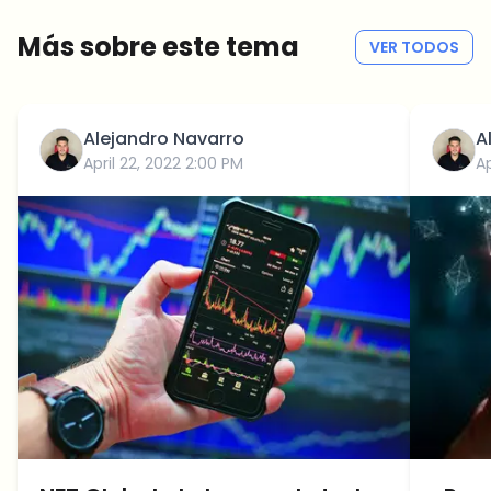
Sin spam
Política de privacidad
Más sobre este tema
VER TODOS
Alejandro Navarro
A
April 22, 2022 2:00 PM
Ap