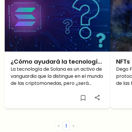
¿Cómo ayudará la tecnología
NFTs 
Solana a afrontar los retos
La tecnología de Solana es un activo de
Fina
Dego F
vanguardia que la distingue en el mundo
protoc
futuros?
de las criptomonedas, pero ¿será
de las
suficiente para afrontar los retos que se
y los 
avecinan?
<
1
>