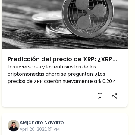
Predicción del precio de XRP: ¿XRP
caerá a $0,20?
Los inversores y los entusiastas de las
criptomonedas ahora se preguntan: ¿Los
precios de XRP caerán nuevamente a $ 0.20?
Alejandro Navarro
April 20, 2022 1:11 PM