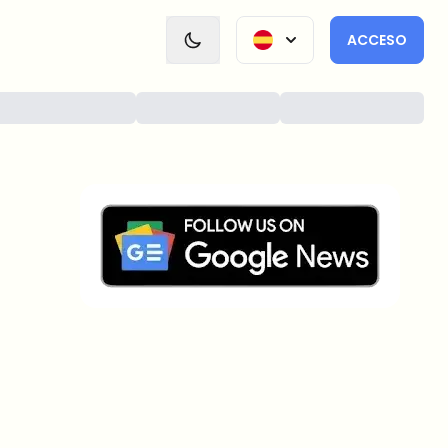
ACCESO
¿Sobre qué temas deberíamos
profundizar?
Selecciona lo que de verdad te interesa. Tus
elecciones se incorporan directamente en nuestra
planificación editorial.