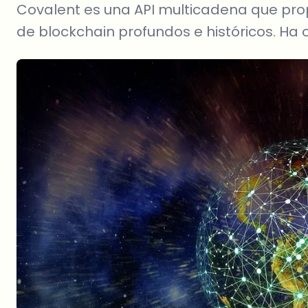
Covalent es una API multicadena que prop
de blockchain profundos e históricos. Ha 