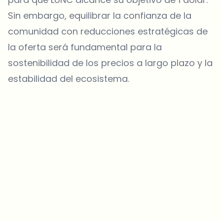
Sin embargo, equilibrar la confianza de la
comunidad con reducciones estratégicas de
la oferta será fundamental para la
sostenibilidad de los precios a largo plazo y la
estabilidad del ecosistema.
¿Sobre qué temas deberíamos profundizar?
Selecciona lo que de verdad te interesa. Tus elecciones se
incorporan directamente en nuestra planificación editorial.
Noticias cripto que de verdad valen tu tiempo.
Cada semana. 60 segundos de lectura. Cuidadosamente
seleccionadas por nuestros editores — sin hype, sin mails
promocionales, sin spam.