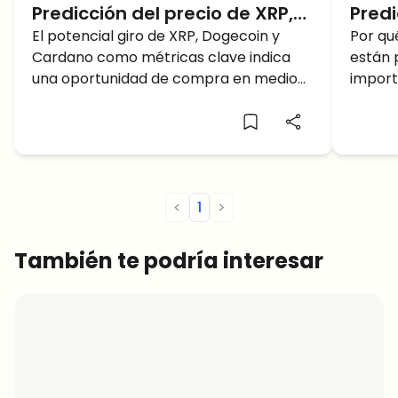
Predicción del precio de XRP,
Predi
DOGE y ADA: Una rápida
El potencial giro de XRP, Dogecoin y
Solan
Por qu
Cardano como métricas clave indica
están 
recuperación, ¿pero cuánto
200 
una oportunidad de compra en medio
import
durará?
de la actual caída del mercado. Aquí
mercad
está la última predicción y análisis de
señale
precios de XRP, DOGE y ADA para una
precio
mejor comprensión.
<
1
>
También te podría interesar