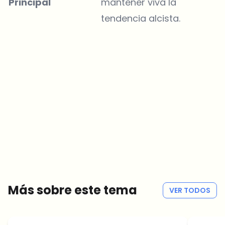
Principal
mantener viva la
tendencia alcista.
¿Sobre qué temas deberíamos profundizar?
Selecciona lo que de verdad te interesa. Tus elecciones se
incorporan directamente en nuestra planificación editorial.
Noticias cripto que de verdad valen tu tiempo.
Cada semana. 60 segundos de lectura. Cuidadosamente
seleccionadas por nuestros editores — sin hype, sin mails
promocionales, sin spam.
Sin spam
Política de privacidad
Más sobre este tema
VER TODOS