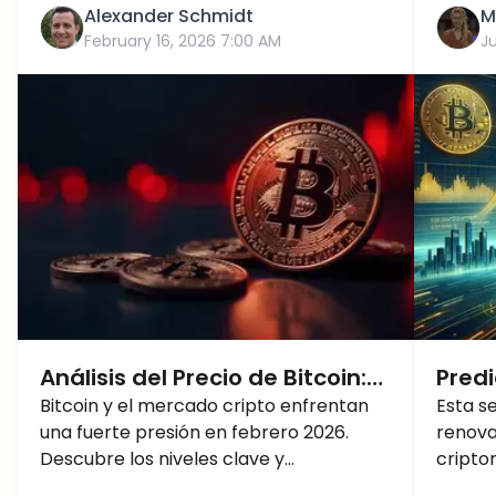
Alexander Schmidt
M
February 16, 2026 7:00 AM
J
Análisis del Precio de Bitcoin:
Predi
Qué esperar para el resto de
Bitcoin y el mercado cripto enfrentan
Bitco
Esta 
una fuerte presión en febrero 2026.
renova
febrero 2026
BTC 
Descubre los niveles clave y
cripto
máxi
catalizadores que podrían definir el
optimi