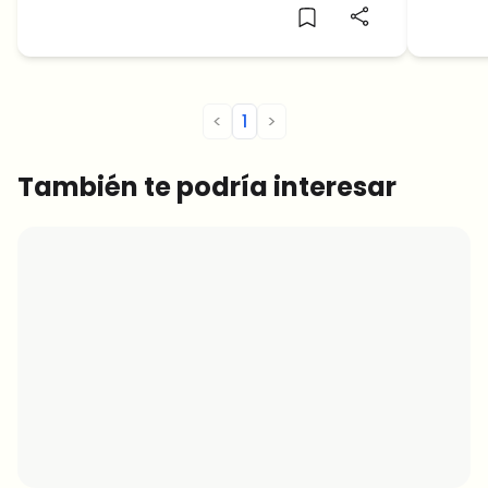
final
precio de BTC este mes.
que el
máximo
julio?
<
1
>
También te podría interesar