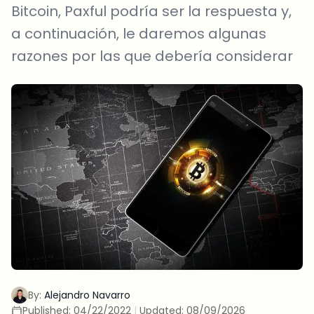
Bitcoin, Paxful podría ser la respuesta y,
a continuación, le daremos algunas
razones por las que debería considerar
By:
Alejandro Navarro
Published:
04/22/2022
|
Updated:
08/09/2026