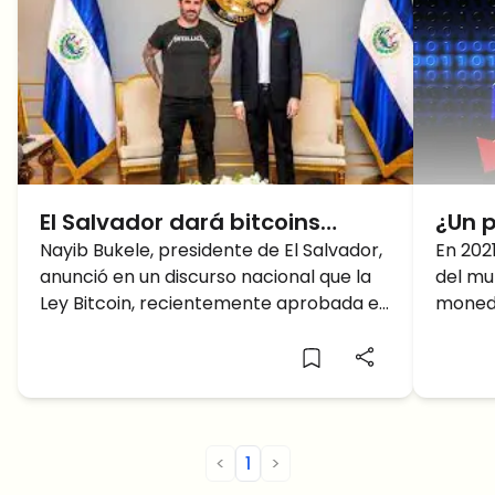
El Salvador dará bitcoins
¿Un 
gratis a sus ciudadanos
Nayib Bukele, presidente de El Salvador,
Bitco
En 2021
anunció en un discurso nacional que la
del mu
Ley Bitcoin, recientemente aprobada en
moneda
el país para hacer que Bitcoin sea
Centro
mucho 
cripto
tambié
crítica
Salvad
<
1
>