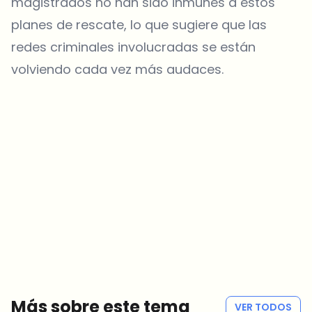
magistrados no han sido inmunes a estos
planes de rescate, lo que sugiere que las
redes criminales involucradas se están
volviendo cada vez más audaces.
¿Sobre qué temas deberíamos profundizar?
Selecciona lo que de verdad te interesa. Tus elecciones se
incorporan directamente en nuestra planificación editorial.
Noticias cripto que de verdad valen tu tiempo.
Cada semana. 60 segundos de lectura. Cuidadosamente
seleccionadas por nuestros editores — sin hype, sin mails
promocionales, sin spam.
Sin spam
Política de privacidad
Más sobre este tema
VER TODOS