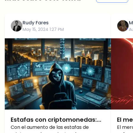
Rudy Fares
M
May 15, 2024 1:27 PM
Au
Estafas con criptomonedas:
El m
¿Cómo proteger sus
Con el aumento de las estafas de
está
El mer