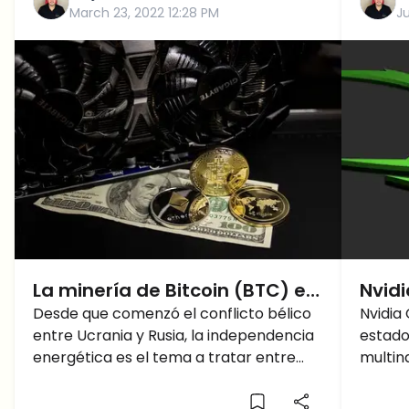
March 23, 2022 12:28 PM
J
La minería de Bitcoin (BTC) es
Nvidi
el futuro de la independencia
Desde que comenzó el conflicto bélico
efect
Nvidia
entre Ucrania y Rusia, la independencia
estado
energética de EEUU
crip
energética es el tema a tratar entre
multin
excl
muchos países. El gas y el petróleo
Diseña
gráfic