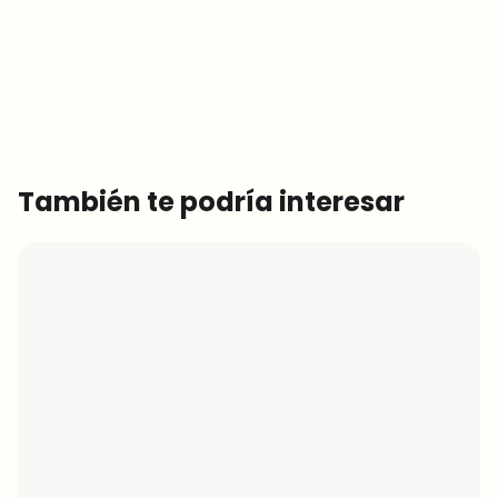
Noticias cripto que de verdad valen tu tiempo.
Cada semana. 60 segundos de lectura. Cuidadosamente
seleccionadas por nuestros editores — sin hype, sin mails
promocionales, sin spam.
Sin spam
Política de privacidad
También te podría interesar