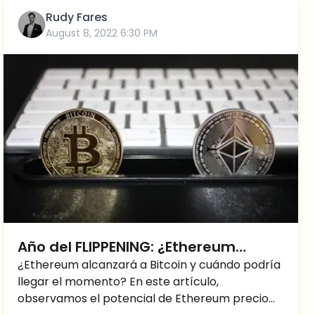
Rudy Fares
August 8, 2022 6:30 PM
Año del FLIPPENING: ¿Ethereum
alcanzará a Bitcoin?
¿Ethereum alcanzará a Bitcoin y cuándo podría
llegar el momento? En este artículo,
observamos el potencial de Ethereum precio