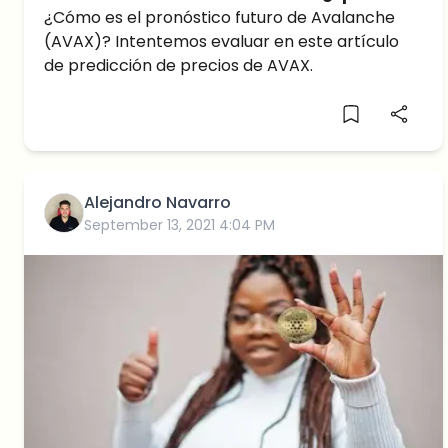
alto alcanzará Avalanche en 2030?
¿Cómo es el pronóstico futuro de Avalanche
(AVAX)? Intentemos evaluar en este artículo
de predicción de precios de AVAX.
Alejandro Navarro
September 13, 2021 4:04 PM