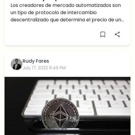
Creador de mercado automatizado
Los creadores de mercado automatizados son
un tipo de protocolo de intercambio
descentralizado que determina el precio de un
token a través de fórmulas.
Rudy Fares
July 17, 2022 6:49 PM