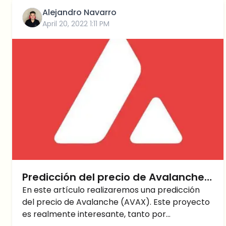
Alejandro Navarro
April 20, 2022 1:11 PM
Predicción del precio de Avalanche
(AVAX): ¿Mejor que Ethereum?
En este artículo realizaremos una predicción
del precio de Avalanche (AVAX). Este proyecto
es realmente interesante, tanto por