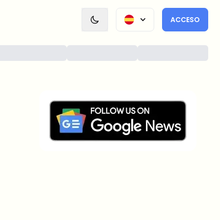
ACCESO
¿Sobre qué temas deberíamos
profundizar?
Selecciona lo que de verdad te interesa. Tus
elecciones se incorporan directamente en nuestra
planificación editorial.