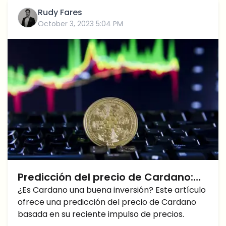
Rudy Fares
October 3, 2023 5:04 PM
Predicción del precio de Cardano:
¿Hasta dónde llegará el Cardano
¿Es Cardano una buena inversión? Este artículo
ofrece una predicción del precio de Cardano
Precio?
basada en su reciente impulso de precios.