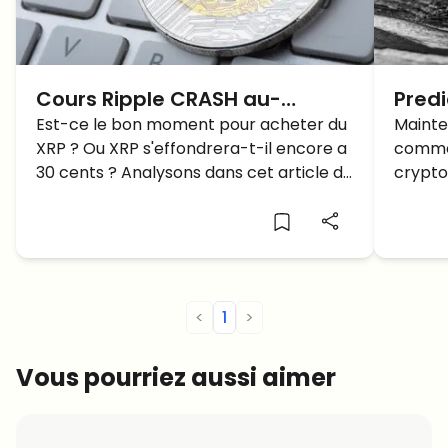
Cours Ripple CRASH au-
Predi
dessous de 40 centimes!
Est-ce le bon moment pour acheter du
XRP P
Mainte
XRP ? Ou XRP s'effondrera-t-il encore a
commen
Acheter XRP?
30 cents ? Analysons dans cet article de
cryptos
prediction XRP.
jusqu'o
<
1
>
Vous pourriez aussi aimer