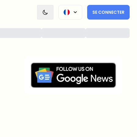
SE CONNECTER
Sur quels sujets devrions-nous
approfondir ?
Sélectionne les sujets qui t'intéressent vraiment. Tes
choix alimentent directement notre planification
éditoriale.