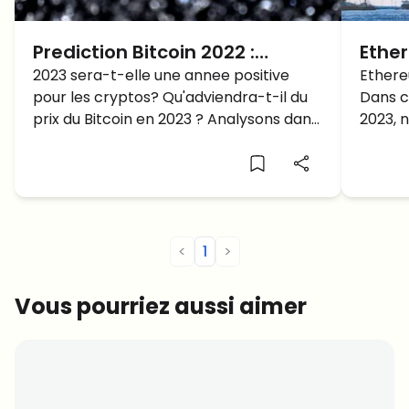
Prediction Bitcoin 2022 :
Ether
Crypto Crash n’est pas
2023 sera-t-elle une annee positive
Ether
Ethere
pour les cryptos? Qu'adviendra-t-il du
Dans c
termine, BTC a 10K ?
fin d
prix du Bitcoin en 2023 ? Analysons dans
2023, 
cette prediction Bitcoin.
pour ev
<
1
>
Vous pourriez aussi aimer