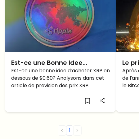
Est-ce une Bonne Idee
Le pr
d’acheter XRP en dessous de
Est-ce une bonne idee d’acheter XRP en
000$
Après 
dessous de $0,60? Analysons dans cet
de l'a
$0,60?
seme
article de prevision des prix XRP.
le Bitc
CHUT
Mais v
à la h
<
1
>