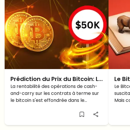
Prédiction du Prix du Bitcoin: Le
Le Bi
prix du BTC sous 50,000?
La rentabilité des opérations de cash-
dolla
Le Bitc
and-carry sur les contrats à terme sur
suscita
maje
le bitcoin s'est effondrée dans le
Mais c
contexte d'une chute importante du
marchés
marché des cryptos. Quelles sont les
s'agit-
raisons de ce déclin et à quoi les traders
d'un n
peuvent-ils s'attendre?