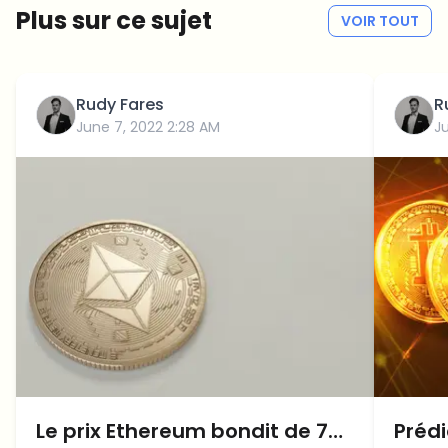
Plus sur ce sujet
VOIR TOUT
Rudy Fares
R
June 7, 2022 2:28 AM
J
Le prix Ethereum bondit de 7%!
Prédi