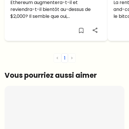
Achetez ETHER MAINTENANT?
Ethereum augmentera-t-il et
prix 
La ren
reviendra-t-il bientôt au-dessus de
and-ca
$2,000? Il semble que oui,
le bitc
approfondissons cet article de prévision
contex
des prix Ethereum.
marché
raisons
peuven
<
1
>
Vous pourriez aussi aimer