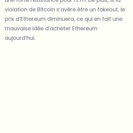
violation de Bitcoin s’avère être un fakeout, le
prix d’Ethereum diminuera, ce qui en fait une
mauvaise idée d’acheter Ethereum
aujourd’hui.
Sur quels sujets devrions-nous approfondir ?
Sélectionne les sujets qui t'intéressent vraiment. Tes choix
alimentent directement notre planification éditoriale.
Des news crypto qui valent vraiment ton temps.
Chaque semaine. 60 secondes de lecture. Soigneusement
sélectionnées par nos rédacteurs — pas de hype, pas de mails
promotionnels, pas de spam.
Pas de spam
Politique de confidentialité