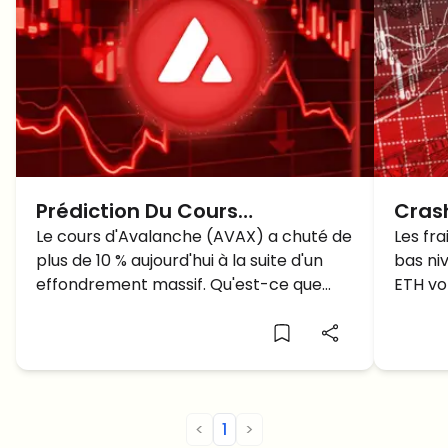
Prédiction Du Cours
Cras
d'Avalanche (AVAX) Après Un
Le cours d'Avalanche (AVAX) a chuté de
nivea
Les fr
plus de 10 % aujourd'hui à la suite d'un
bas niv
Effondrement Massif
infér
effondrement massif. Qu'est-ce que
ETH vol
cela signifie pour l'avenir d'AVAX?
potent
<
1
>