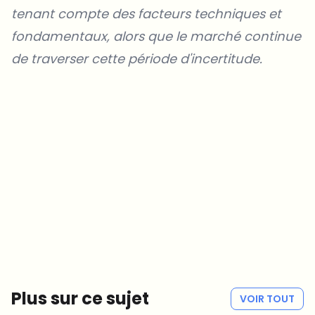
tenant compte des facteurs techniques et
fondamentaux, alors que le marché continue
de traverser cette période d'incertitude.
Sur quels sujets devrions-nous approfondir ?
Sélectionne les sujets qui t'intéressent vraiment. Tes choix
alimentent directement notre planification éditoriale.
Des news crypto qui valent vraiment ton temps.
Chaque semaine. 60 secondes de lecture. Soigneusement
sélectionnées par nos rédacteurs — pas de hype, pas de mails
promotionnels, pas de spam.
Pas de spam
Politique de confidentialité
Plus sur ce sujet
VOIR TOUT