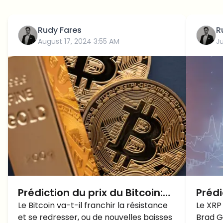
Rudy Fares
R
August 17, 2024 3:55 AM
J
Prédiction du prix du Bitcoin:
Prédi
Comment le prix du BTC va
Le Bitcoin va-t-il franchir la résistance
ETF X
Le XRP
et se redresser, ou de nouvelles baisses
Brad G
évoluer suite à la HAUSSE de
au-d