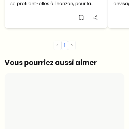
se profilent-elles à l'horizon, pour la
envisa
l'Or?
seconde moitié du mois d'Août? Voici la
réduct
dernière analyse du cours du Bitcoin...
SEC... 
<
1
>
Vous pourriez aussi aimer