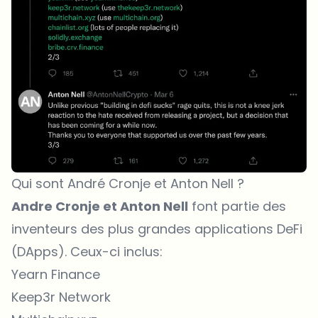
Qui sont André Cronje et Anton Nell ?
Andre Cronje et Anton Nell
font partie des
inventeurs des plus grandes applications DeFi
(DApps). Ceux-ci inclus:
Yearn Finance
Keep3r Network