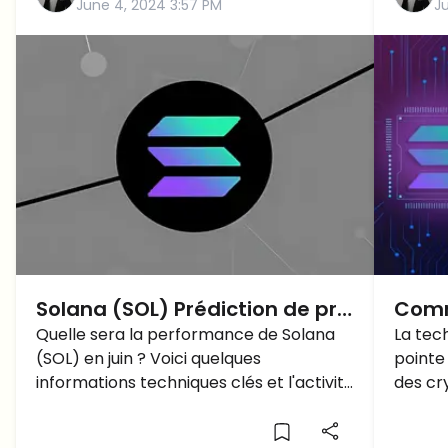
June 4, 2024 3:57 PM
Ju
Solana (SOL) Prédiction de prix
Comm
pour juin 2024
Quelle sera la performance de Solana
Solan
La tec
(SOL) en juin ? Voici quelques
pointe
relev
informations techniques clés et l'activité
des cr
de la chaîne qui pourraient influencer la
suffisa
trajectoire de son prix.
venir?