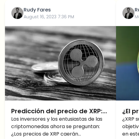
Rudy Fares
R
August 16, 2023 7:36 PM
M
Predicción del precio de XRP:
¿El p
¿XRP caerá a $0,20?
Los inversores y los entusiastas de las
de B
¿XRP s
criptomonedas ahora se preguntan:
objeti
¿Los precios de XRP caerán
en est