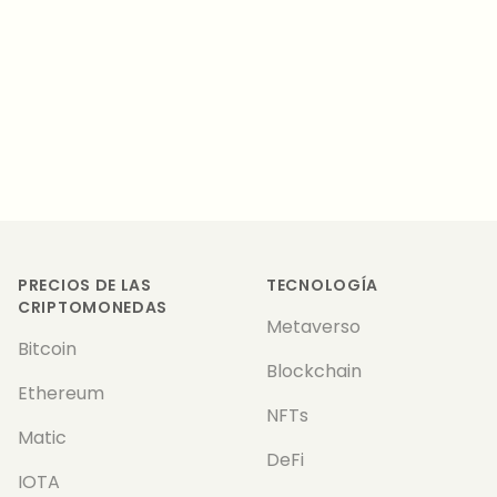
Footer
PRECIOS DE LAS
TECNOLOGÍA
CRIPTOMONEDAS
Metaverso
Bitcoin
Blockchain
Ethereum
NFTs
Matic
DeFi
IOTA