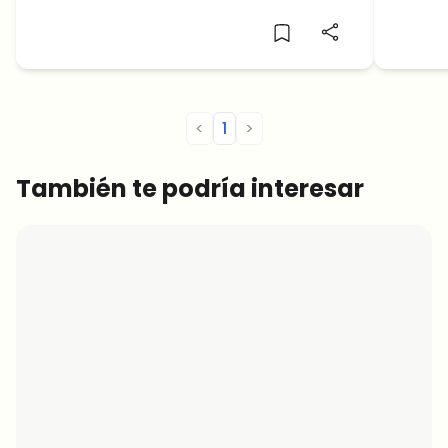
nuevamente a $ 0.20?
precio
<
1
>
También te podría interesar