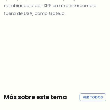
cambiándolo por XRP en otro intercambio
fuera de USA, como
Gate.io.
¿Sobre qué temas deberíamos profundizar?
Selecciona lo que de verdad te interesa. Tus elecciones se
incorporan directamente en nuestra planificación editorial.
Noticias cripto que de verdad valen tu tiempo.
Cada semana. 60 segundos de lectura. Cuidadosamente
seleccionadas por nuestros editores — sin hype, sin mails
promocionales, sin spam.
Sin spam
Política de privacidad
Más sobre este tema
VER TODOS