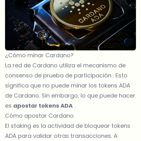
¿Cómo minar Cardano?
La red de Cardano utiliza el mecanismo de
consenso de prueba de participación . Esto
significa que no puede minar los
tokens
ADA
de Cardano. Sin embargo, lo que puede hacer
es
apostar tokens ADA
.
Cómo apostar Cardano
El staking
es la actividad de bloquear tokens
ADA para validar otras transacciones. A