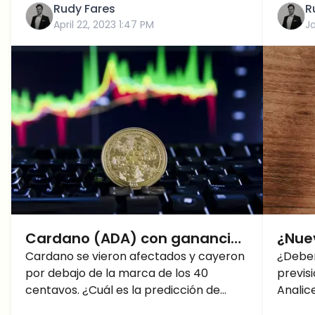
Rudy Fares
R
April 22, 2023 1:47 PM
J
Cardano (ADA) con ganancias
¿Nue
masivas: ¿Predicción para la
Cardano se vieron afectados y cayeron
en 2
¿Debe
por debajo de la marca de los 40
previs
próxima semana?
AHOR
centavos. ¿Cuál es la predicción de
Analic
Cardano para las próximas semanas?
predic