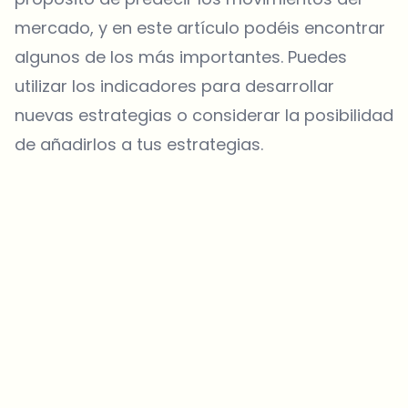
mercado, y en este artículo podéis encontrar
algunos de los más importantes. Puedes
utilizar los indicadores para desarrollar
nuevas estrategias o considerar la posibilidad
de añadirlos a tus estrategias.
¿Sobre qué temas deberíamos profundizar?
Selecciona lo que de verdad te interesa. Tus elecciones se
incorporan directamente en nuestra planificación editorial.
Noticias cripto que de verdad valen tu tiempo.
Cada semana. 60 segundos de lectura. Cuidadosamente
seleccionadas por nuestros editores — sin hype, sin mails
promocionales, sin spam.