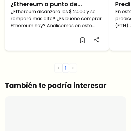
¿Ethereum a punto de
Predi
alcanzar los 2K después de
¿Ethereum alcanzará los $ 2,000 y se
Ethe
En est
romperá más alto? ¿Es bueno comprar
predic
que BTC alcanzara los 30K?
pron
Ethereum hoy? Analicemos en este
(ETH). 
artículo de predicción de precios de
Ethere
Ethereum.
del 16
<
1
>
También te podría interesar