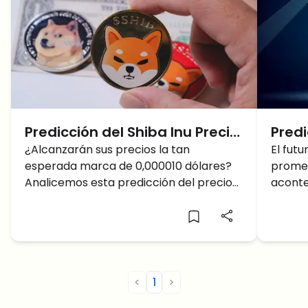
Predicción del Shiba Inu Precio:
Predi
El Precio de Shiba Inu se
¿Alcanzarán sus precios la tan
Inu 
El fut
esperada marca de 0,000010 dólares?
promet
alcanza?
avan
Analicemos esta predicción del precio
aconte
próx
de Shiba Inu.
import
patroc
optimi
<
1
>