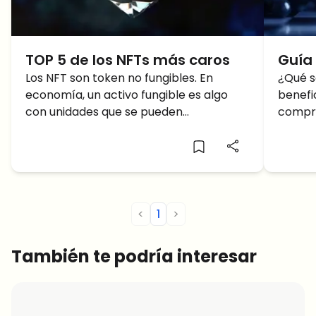
TOP 5 de los NFTs más caros
Guía
Los NFT son token no fungibles. En
COMP
¿Qué s
economía, un activo fungible es algo
benefi
2024
con unidades que se pueden
compra
intercambiar fácilmente, como el
mercad
dinero. Con dinero, se
pregun
guía.
<
1
>
También te podría interesar