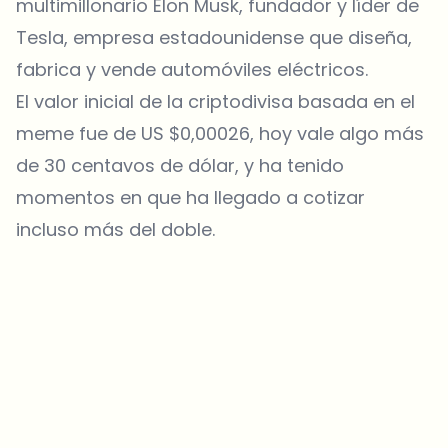
multimillonario Elon Musk, fundador y líder de
Tesla, empresa estadounidense que diseña,
fabrica y vende automóviles eléctricos.
El valor inicial de la criptodivisa basada en el
meme fue de US $0,00026, hoy vale algo más
de 30 centavos de dólar, y ha tenido
momentos en que ha llegado a cotizar
incluso más del doble.
¿Sobre qué temas deberíamos profundizar?
Selecciona lo que de verdad te interesa. Tus elecciones se
incorporan directamente en nuestra planificación editorial.
Noticias cripto que de verdad valen tu tiempo.