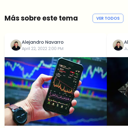
Sin spam
Política de privacidad
Más sobre este tema
VER TODOS
Alejandro Navarro
A
April 22, 2022 2:00 PM
Ju