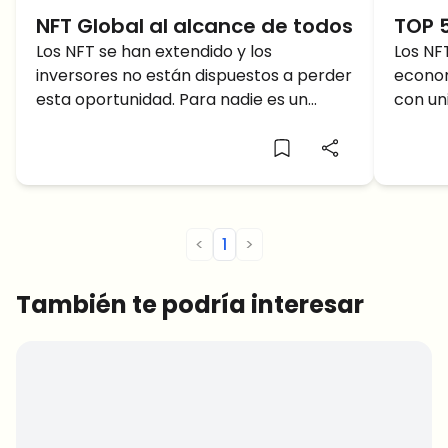
NFT Global al alcance de todos
TOP 
Los NFT se han extendido y los
Los NF
inversores no están dispuestos a perder
econom
esta oportunidad. Para nadie es un
con un
secreto que el mercado de los activos
interc
digitales
dinero.
<
1
>
También te podría interesar