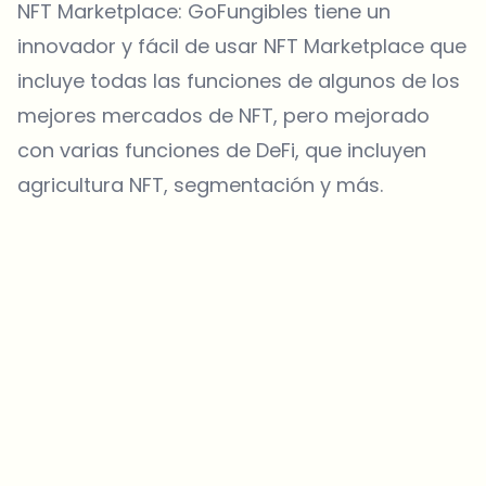
NFT Marketplace: GoFungibles tiene un
innovador y fácil de usar NFT Marketplace que
incluye todas las funciones de algunos de los
mejores mercados de NFT, pero mejorado
con varias funciones de DeFi, que incluyen
agricultura NFT, segmentación y más.
¿Sobre qué temas deberíamos profundizar?
Selecciona lo que de verdad te interesa. Tus elecciones se
incorporan directamente en nuestra planificación editorial.
Noticias cripto que de verdad valen tu tiempo.
Cada semana. 60 segundos de lectura. Cuidadosamente
seleccionadas por nuestros editores — sin hype, sin mails
promocionales, sin spam.